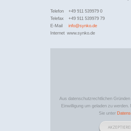
Telefon +49 911 539979 0
Telefax +49 911 539979 79
E-Mail
info@synko.de
Internet www.synko.de
Aus datenschutzrechtlichen Gründen 
Einwilligung um geladen zu werden. 
Sie unter
Datens
AKZEPTIERE