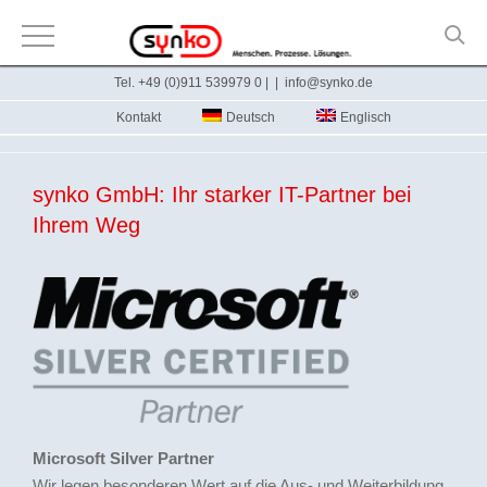
Zum
Tel. +49 (0)911 539979 0 |
|
info@synko.de
Inhalt
Kontakt
Deutsch
Englisch
springen
synko GmbH: Ihr starker IT-Partner bei
Ihrem Weg
Microsoft Silver Partner
Wir legen besonderen Wert auf die Aus- und Weiterbildung